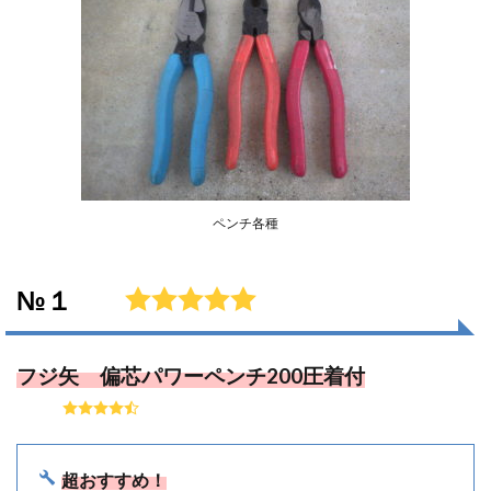
ペンチ各種
№１
フジ矢 偏芯パワーペンチ200圧着付
超おすすめ！