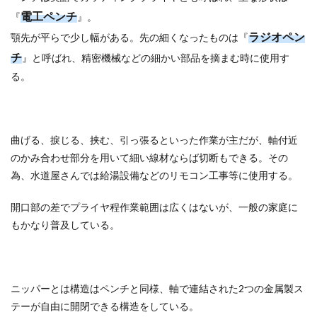
№１
電工ペンチ
『
』。
1.3.1.2
ラジオペン
顎先が平らで少し幅がある。先の細くなったものは『
№２
チ
』と呼ばれ、精密機械などの細かい部品を摘まむ時に使用す
1.3.1.3
№３
る。
1.3.1.4
№４
1.3.1.5
曲げる、捩じる、挟む、引っ張るといった作業が主だが、軸付近
№５
のかみ合わせ部分を用いて細い線材ならば切断もできる。その
1.3.1.6
為、水道屋さんでは給湯設備などのリモコン工事等に使用する。
№６
開口部の差でプライヤ程作業範囲は広くはないが、一般の家庭に
1.3.1.7
№７
もかなり普及している。
1.3.1.8
№８
1.3.1.9
ニッパーとは構造はペンチと同様、軸で連結された2つの金属製ス
№９
テーが自由に開閉できる構造をしている。