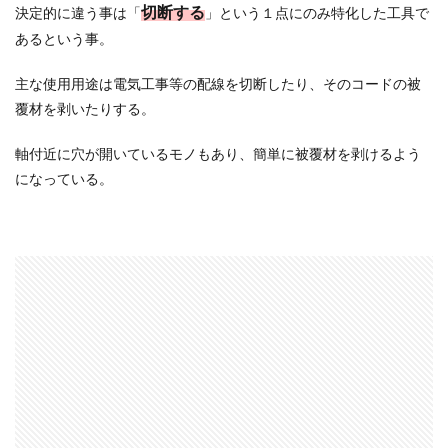
1.3.1.10
切断する
決定的に違う事は「
」という１点にのみ特化した工具で
№１０
あるという事。
1.3.2
ニッパ
主な使用用途は電気工事等の配線を切断したり、そのコードの被
ー
覆材を剥いたりする。
1.3.2.1
№１
軸付近に穴が開いているモノもあり、簡単に被覆材を剥けるよう
1.3.2.2
になっている。
№２
1.3.2.3
№３
1.3.2.4
№４
1.3.2.5
№５
1.3.2.6
№６
1.3.2.7