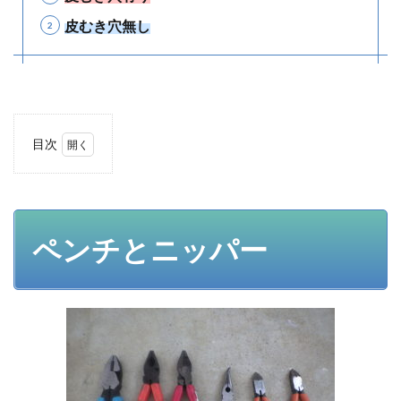
皮むき穴無し
目次
1
ペン
チと
ニッ
パー
ペンチとニッパー
1.1
1.ペン
チと
は？
ニッ
パー
と
は？