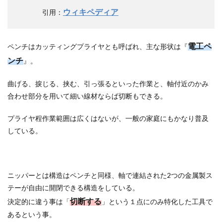
ウィキペディア
引用：
電工ペ
ペンチはカッティングプライヤとも呼ばれ、主な形状は『
ンチ
』。
曲げる、捩じる、挟む、引っ張るといった作業と、軸付近のかみ
合わせ部分を用いて細い線材ならば切断もできる。
プライヤ程作業範囲は広くはないが、一般の家庭にもかなり普及
している。
ニッパーとは構造はペンチと同様、軸で連結された2つの金属製ス
テーが自由に開閉できる構造をしている。
切断する
決定的に違う事は「
」という１点にのみ特化した工具で
あるという事。