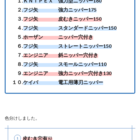
１.
ＫＮＩＰＥＸ 強力型ニッパー160
２
.フジ矢 強力ニッパー175
３.
フジ矢 皮むきニッパー150
４.
フジ矢 スタンダードニッパー150
５.
ホーザン ニッパー穴付き
６.
フジ矢 ストレートニッパー150
７.
エンジニア 斜ニッパー穴付き
８.
フジ矢 スモールニッパー110
９.
エンジニア 強力ニッパー穴付き130
１０.
ケイバ 電工用薄刃ニッパー
色分けしました。
皮むき穴有り