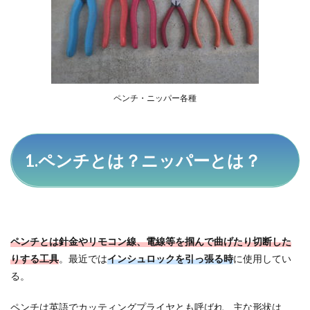
1.2
2.ペン
チと
ニッ
パー
の特
徴
ペンチ・ニッパー各種
1.3
3.ペン
チと
ニッ
パー
1.ペンチとは？ニッパーとは？
の厳
選お
すす
め機
種と
その
理由
ペンチとは針金やリモコン線、電線等を掴んで曲げたり切断した
りする工具
。最近では
インシュロックを引っ張る時
に使用してい
1.3.1
る。
ペンチ
1.3.1.1
ペンチは英語でカッティングプライヤとも呼ばれ、主な形状は