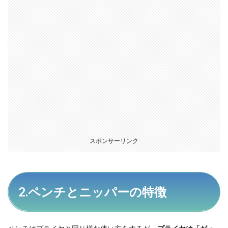
№７
1.3.2.8
№８
1.3.2.9
№９
1.3.2.10
№１０
2
まと
め
スポンサーリンク
2.ペンチとニッパーの特徴