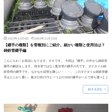
2020年11月4日
2020年11月15日
【継手の種類】を管種別にご紹介。細かい種類と使用法は？
鋳鉄管継手編
こんにちわ！お世話になります。ＤＫです。 今回は『継手』の中から鋳鉄管
継手の解説をします。 排水管ではなく配水管の継手の方です。ダクタイル鋳
鉄管用の継手です。 なかなか説明も難しい・・・。 このダクタイル鋳鉄管継
手はとにかく重い。最少口径の75と一つ上の100の継手が一人で持ち運べ […]
続きを読む