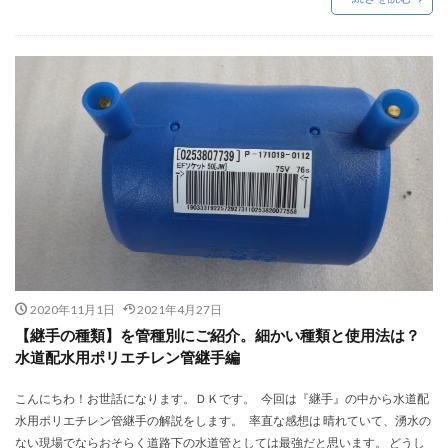
2020年11月1日
2021年4月27日
【継手の種類】を管種別にご紹介。細かい種類と使用法は？
水道配水用ポリエチレン管継手編
こんにちわ！お世話になります。ＤＫです。 今回は『継手』の中から水道配
水用ポリエチレン管継手の解説をします。 率直な感想は 晴れていて、湧水の
ない現場でならおそらく道路下の水道管としては最強だと思います。 どうし