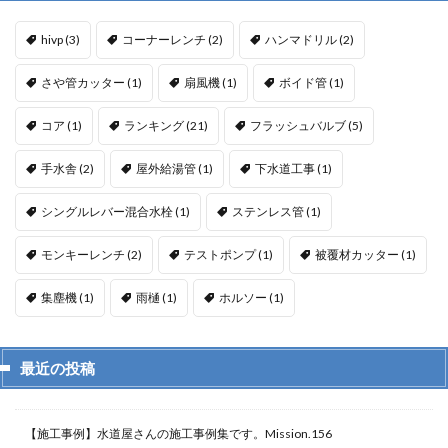
hivp
(3)
コーナーレンチ
(2)
ハンマドリル
(2)
さや管カッター
(1)
扇風機
(1)
ボイド管
(1)
コア
(1)
ランキング
(21)
フラッシュバルブ
(5)
手水舎
(2)
屋外給湯管
(1)
下水道工事
(1)
シングルレバー混合水栓
(1)
ステンレス管
(1)
モンキーレンチ
(2)
テストポンプ
(1)
被覆材カッター
(1)
集塵機
(1)
雨樋
(1)
ホルソー
(1)
最近の投稿
【施工事例】水道屋さんの施工事例集です。Mission.156