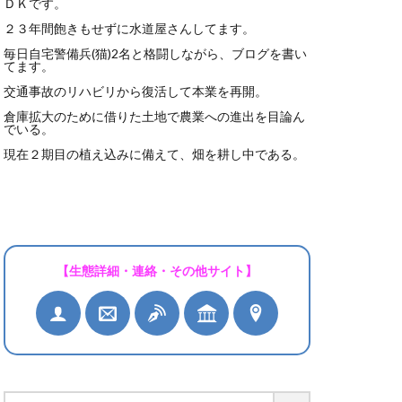
ＤＫです。
２３年間飽きもせずに水道屋さんしてます。
毎日自宅警備兵(猫)2名と格闘しながら、ブログを書い
てます。
交通事故のリハビリから復活して本業を再開。
倉庫拡大のために借りた土地で農業への進出を目論ん
でいる。
現在２期目の植え込みに備えて、畑を耕し中である。
【生態詳細・連絡・その他サイト】