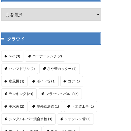
クラウド
hivp
(3)
コーナーレンチ
(2)
ハンマドリル
(2)
さや管カッター
(1)
扇風機
(1)
ボイド管
(1)
コア
(1)
ランキング
(21)
フラッシュバルブ
(5)
手水舎
(2)
屋外給湯管
(1)
下水道工事
(1)
シングルレバー混合水栓
(1)
ステンレス管
(1)