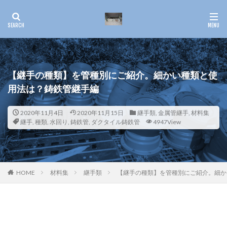
【継手の種類】を管種別にご紹介。細かい種類と使
用法は？鋳鉄管継手編
2020年11月4日
2020年11月15日
継手類
,
金属管継手
,
材料集
継手
,
種類
,
水回り
,
鋳鉄管
,
ダクタイル鋳鉄管
4947View
HOME
材料集
継手類
【継手の種類】を管種別にご紹介。細か