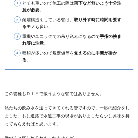
とても重いので施工の際は
落下など無いよう十分注
意が必要
。
耐震構造をしている管は、
取り外す時に時間を要す
る
モノも多い。
重機やユニックでの吊り込みになるので
手指の挟ま
れ等に注意
。
種類が多いので規定値等を
覚えるのに手間が掛か
る
。
この管種もＤＩＹで扱うような管ではありません。
私たちの飲み水を送ってきてくれる管ですので、一応の紹介をし
ました。もし道路で水道工事の現場がありましたら
少し興味を持
ってもらえれば
と思います。