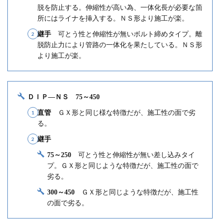
脱を防止する。伸縮性が高い為、一体化長が必要な箇
所にはライナを挿入する。
ＮＳ形より施工が楽
。
継手
可とう性と伸縮性が無いボルト締めタイプ
。離
脱防止力により管路の一体化を果たしている。
ＮＳ形
より施工が楽
。
ＤＩＰ―ＮＳ 75～450
直管
ＧＸ形と同じ様な特徴だが、
施工性の面で劣
る
。
継手
75～250
可とう性と伸縮性が無い差し込みタイ
プ
。ＧＸ形と同じような特徴だが、
施工性の面で
劣る
。
300～450
ＧＸ形と同じような特徴だが、
施工性
の面で劣る
。