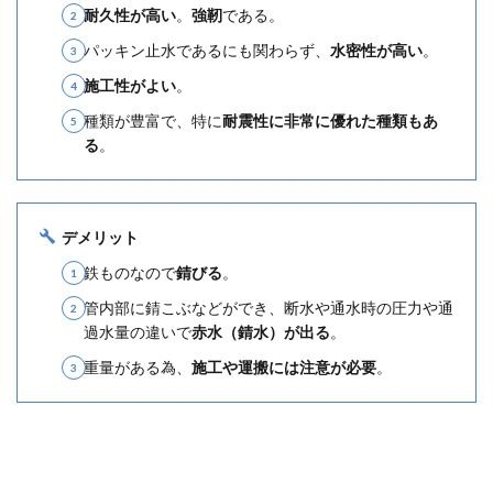
耐久性が高い
。
強靭
である。
パッキン止水であるにも関わらず、
水密性が高い
。
施工性がよい
。
種類が豊富で、特に
耐震性に非常に優れた種類もあ
る
。
デメリット
鉄ものなので
錆びる
。
管内部に錆こぶなどができ、断水や通水時の圧力や通
過水量の違いで
赤水（錆水）が出る
。
重量がある為、
施工や運搬には注意が必要
。