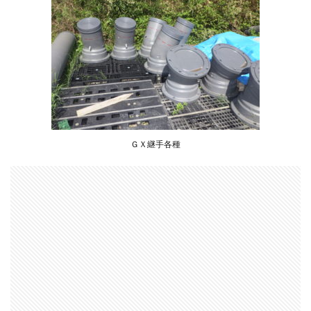
法等
2
まと
め
ＧＸ継手各種