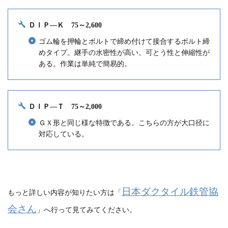
ＤＩＰ―Ｋ
75～2,600
ゴム輪を押輪とボルトで締め付けて接合するボルト締
めタイプ
。継手の
水密性が高い
。可とう性と伸縮性が
ある。
作業は単純で簡易的
。
ＤＩＰ―Ｔ 75～2,000
ＧＸ形と同じ様な特徴である。
こちらの方が大口径に
対応している
。
日本ダクタイル鉄管協
もっと詳しい内容が知りたい方は「
会さん
」へ行って見てみてください。