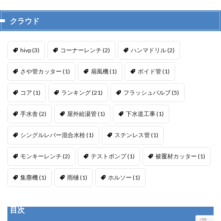
クラウド
hivp
(3)
コーナーレンチ
(2)
ハンマドリル
(2)
さや管カッター
(1)
扇風機
(1)
ボイド管
(1)
コア
(1)
ランキング
(21)
フラッシュバルブ
(5)
手水舎
(2)
屋外給湯管
(1)
下水道工事
(1)
シングルレバー混合水栓
(1)
ステンレス管
(1)
モンキーレンチ
(2)
テストポンプ
(1)
被覆材カッター
(1)
集塵機
(1)
雨樋
(1)
ホルソー
(1)
目次
Toggle T