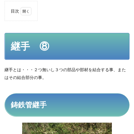
目次
1
継
手
⑧
継手 ⑧
1.1
鋳鉄
管継
手
継手とは・・・２つ無いし３つの部品や部材を結合する事、また
1.1.1
ダクタ
はその結合部分の事。
イル鋳
鉄管継
手
1.1.1.1
鋳鉄管継手
特徴
1.1.1.2
種類と解
説、使用