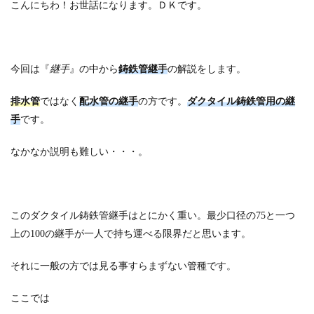
こんにちわ！お世話になります。ＤＫです。
今回は『
継手
』の中から
鋳鉄管継手
の解説をします。
排水管
ではなく
配水管の継手
の方です。
ダクタイル
鋳鉄管用の継
手
です。
なかなか説明も難しい・・・。
このダクタイル鋳鉄管継手はとにかく重い。最少口径の75と一つ
上の100の継手が一人で持ち運べる限界だと思います。
それに一般の方では見る事すらまずない管種です。
ここでは