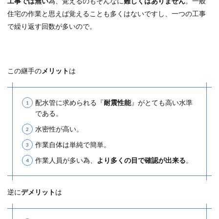
工事では無い
為、覚えるのもそんなに
難しくはありません
。一般
住宅の作業と思えば
覚えることも多くはない
ですし、一つの工事
で
繰り返す回数が多い
ので。
この継手の
メリット
は
配水管に求められる『
耐震性能
』がとても高い水準
である。
水密性が高い。
作業自体は単純で簡単
。
作業人員が多い為、
より多くの目で確認が出来る
。
逆に
デメリット
は