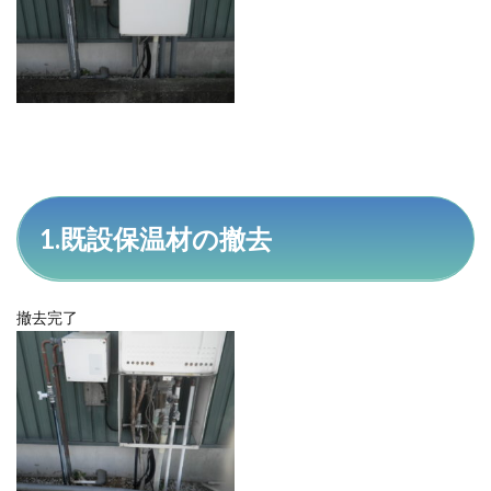
管の保
温材設
置
2
反省
会
2.1
本日
の成
果
1.既設保温材の撤去
撤去完了