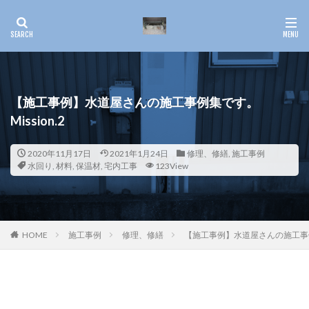
【施工事例】水道屋さんの施工事例集です。
Mission.2
2020年11月17日
2021年1月24日
修理、修繕
,
施工事例
水回り
,
材料
,
保温材
,
宅内工事
123View
HOME
施工事例
修理、修繕
【施工事例】水道屋さんの施工事例集