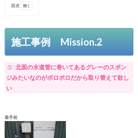
目次
1
施工
事例
Mission.2
1.1
施工事例 Mission.2
1.既設
保温
材の
撤去
北面の水道管に巻いてあるグレーのスポン
1.2
2.給湯
ジみたいなのがボロボロだから取り替えて欲し
器回
り配
い
管の
保温
材設
置
1.2.1
着手前
3.循環
系機械
回り配