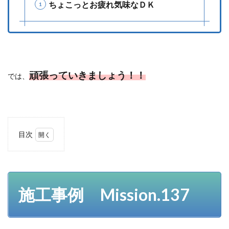
ちょこっとお疲れ気味なＤＫ
頑張っていきましょう！！
では、
目次
1
施工事
例
Mission.137
1.1
施工事例 Mission.137
給水
管の
配管
替え