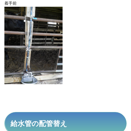
着手前
2
反省
会
2.1
本日
の成
果
2.2
今回
工事
の金
額
2.3
最後
に
給水管の配管替え