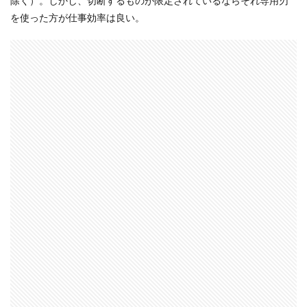
除く）。しかし、切断するものが限定されているならそれ専用刃
1.7.1
を使った方が仕事効率は良い。
特徴
1.7.2
ＤＫ
2
今日
のま
とめ