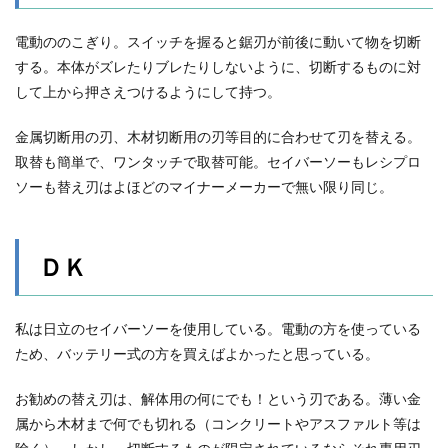
1.5.1
特徴
電動ののこぎり。スイッチを握ると鋸刃が前後に動いて物を切断
1.5.2
する。
本体がズレたりブレたりしないように、切断するものに対
ＤＫ
して上から押さえつけるように
して持つ。
1.6
金属切断用の刃、木材切断用の刃等目的に合わせて刃を替える。
切断
機
取替も簡単で、ワンタッチで取替可能。セイバーソーもレシプロ
ソーも替え刃はよほどのマイナーメーカーで無い限り同じ。
1.6.1
特徴
1.6.2
ＤＫ
ＤＫ
1.7
投光
私は日立のセイバーソーを使用している。電動の方を使っている
器、
懐中
ため、バッテリー式の方を買えばよかったと思っている。
電
灯、
お勧めの替え刃は、解体用の何にでも！という刃である。薄い金
ヘッ
ドラ
属から木材まで何でも切れる（コンクリートやアスファルト等は
イト