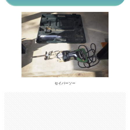
プロ
ソー
1.1.1
特徴
1.1.2
ＤＫ
1.2
ネジ
切機
1.2.1
特徴
1.2.2
セイバーソー
ＤＫ
1.3
丸の
こ、
卓上
丸の
こ、
チッ