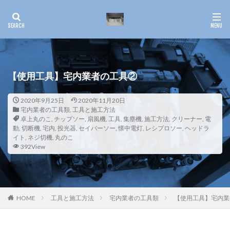
【使用工具】宅内業者の工具②
2020年9月25日
2020年11月20日
宅内業者の工具類
,
工具と施工方法
卓上丸のこ
,
チップソー
,
扇風機
,
工具
,
集塵機
,
施工方法
,
クリーナー
,
電
動
,
切断機
,
宅内
,
投光器
,
セイバーソー
,
懐中電灯
,
レシプロソー
,
ヘッドラ
イト
,
ネジ切機
,
丸のこ
392View
HOME
工具と施工方法
宅内業者の工具類
【使用工具】宅内業