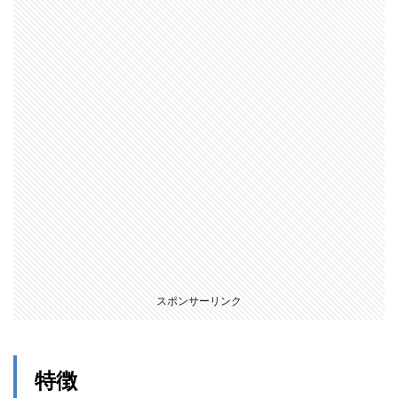
プソ
ー
1.3.1
特徴
1.3.2
ＤＫ
1.4
扇風
機
1.4.1
特徴
1.4.2
ＤＫ
1.5
スポンサーリンク
集塵
機、
クリ
ーナ
特徴
ー