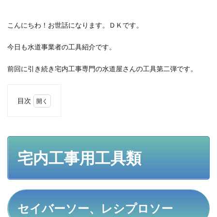
こんにちわ！お世話になります。ＤＫです。
今日も水道事業者の工具紹介です。
前回に引き続き宅内工事専門の水道屋さんの工具第二弾です。
目次
1
宅内
工事
用工
具類
宅内工事用工具類
1.1
セイ
バー
ソ
ー、
セイバーソー、レシプロソー
レシ